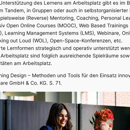
 Unterstützung des Lernens am Arbeitsplatz gibt es im B
 Tandem, in Gruppen oder auch in selbstorganisierter 
ielsweise (Reverse) Mentoring, Coaching, Personal Lea
siv Open Online Courses (MOOC), Web Based Trainings 
P), Learning Management Systems (LMS), Webinare, Onl
rking out Loud (WOL), Open-Space-Konferenzen, etc.
ierte Lernformen strategisch und operativ unterstützt w
rbeitsplatz sind folglich ausreichende Spielräume sow
täten am Arbeitsplatz.
ning Design
– Methoden und Tools für den Einsatz innov
ware GmbH & Co. KG. S. 71.