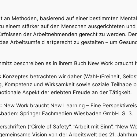
t an Methoden, basierend auf einer bestimmten Mentalit
 zu einem stärker auf den Menschen ausgerichteten und
dürfnissen der Arbeitnehmenden gerecht zu werden. De
das Arbeitsumfeld artgerecht zu gestalten – um Gesundhe
chmitz beschreiben es in ihrem Buch
New Work braucht 
k Konzeptes betrachten wir daher (Wahl-)Freiheit, Sel
ung, Kompetenz und Wirksamkeit sowie soziale Teilhabe b
otionale Aspekt der erlebten Freude an der Tätigkeit.
):
New Work braucht New Learning – Eine Perspektivreis
sbaden: Springer Fachmedien Wiesbaden GmbH. S. 3.
rschriften (“Circle of Safety”, “Arbeit mit Sinn”, “New W
meinsame Vision von der Arbeitswelt des 21. Jahrhund