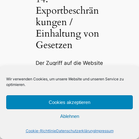
Exportbeschrän
kungen /
Einhaltung von
Gesetzen
Der Zugriff auf die Website
aus Gebieten oder
Ländern, in denen der
Wir verwenden Cookies, um unsere Website und unseren Service zu
optimieren.
Inhalt oder Kauf der auf
der Website verkauften
Cookies akzeptieren
Produkte oder
Dienstleistungen illegal ist,
Ablehnen
ist verboten. Du darfst
diese Website nicht unter
Cookie-Richtlinie
Datenschutzerklärung
Impressum
Verstoß gegen die