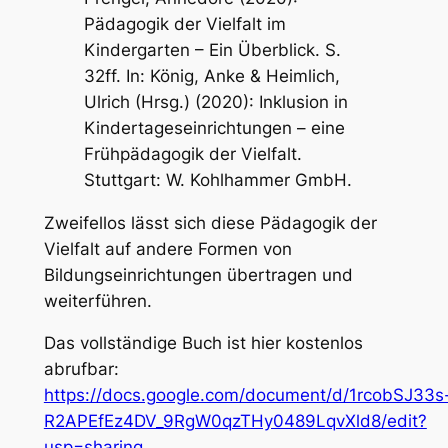
Pädagogik der Vielfalt im
Kindergarten – Ein Überblick.
S.
32ff. In: König, Anke & Heimlich,
Ulrich (Hrsg.) (2020):
Inklusion in
Kindertageseinrichtungen – eine
Frühpädagogik der Vielfalt
.
Stuttgart: W. Kohlhammer GmbH.
Zweifellos lässt sich diese
Pädagogik der
Vielfalt
auf andere Formen von
Bildungseinrichtungen übertragen und
weiterführen.
Das vollständige Buch ist hier kostenlos
abrufbar:
https://docs.google.com/document/d/1rcobSJ33s
R2APEfEz4DV_9RgW0qzTHy0489LqvXld8/edit?
usp=sharing