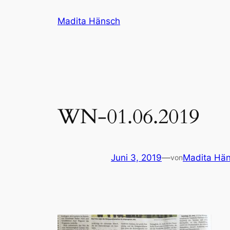
Zum
Madita Hänsch
Inhalt
springen
WN-01.06.2019
Juni 3, 2019
—
Madita Hä
von