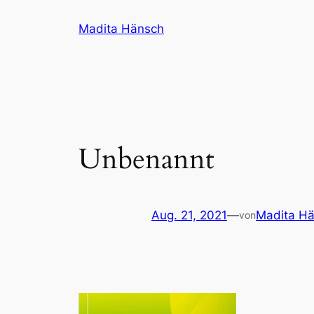
Zum
Madita Hänsch
Inhalt
springen
Unbenannt
Aug. 21, 2021
—
Madita H
von