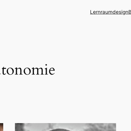
Lernraumdesign
B
tonomie