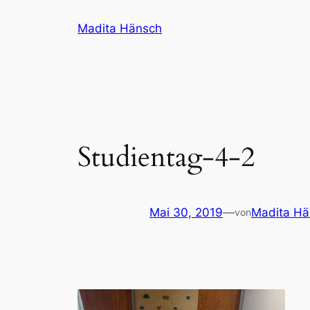
Zum
Madita Hänsch
Inhalt
springen
Studientag-4-2
Mai 30, 2019
—
Madita Hä
von