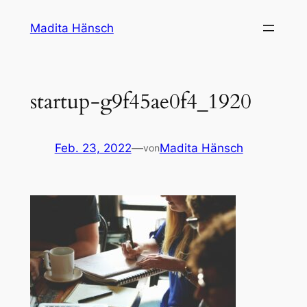
Zum
Madita Hänsch
Inhalt
springen
startup-g9f45ae0f4_1920
Feb. 23, 2022
—
Madita Hänsch
von