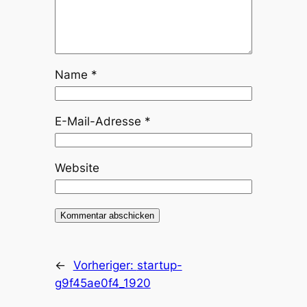
Name
*
E-Mail-Adresse
*
Website
←
Vorheriger:
startup-
g9f45ae0f4_1920