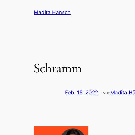
Zum
Madita Hänsch
Inhalt
springen
Schramm
Feb. 15, 2022
—
Madita H
von