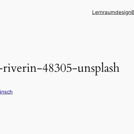
Lernraumdesign
B
-riverin-48305-unsplash
änsch