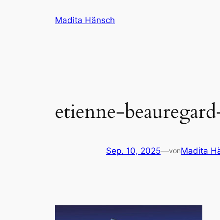
Zum
Madita Hänsch
Inhalt
springen
etienne-beauregard
Sep. 10, 2025
—
Madita H
von