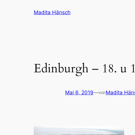
Zum
Madita Hänsch
Inhalt
springen
Edinburgh – 18. u 1
Mai 6, 2019
—
Madita Hän
von