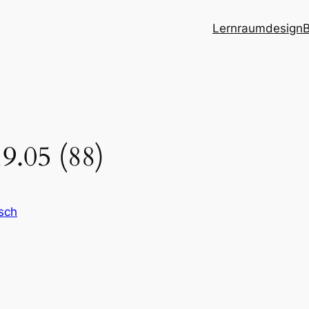
Lernraumdesign
B
9.05 (88)
sch