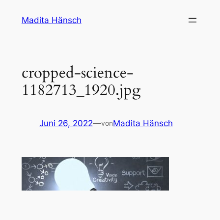
Zum
Madita Hänsch
Inhalt
springen
cropped-science-
1182713_1920.jpg
Juni 26, 2022
—
Madita Hänsch
von