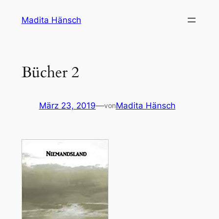
Zum
Madita Hänsch
Inhalt
springen
Bücher 2
März 23, 2019
—
Madita Hänsch
von