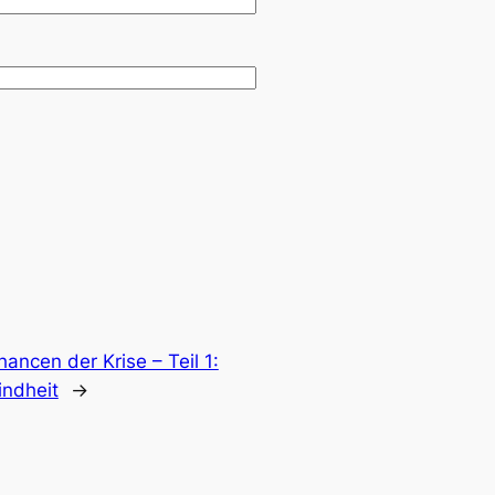
hancen der Krise – Teil 1:
indheit
→