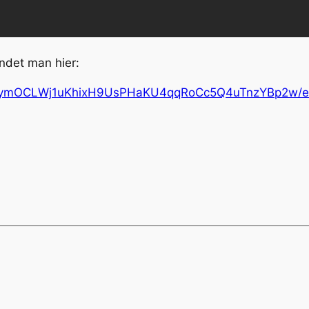
ndet man hier:
1eyymOCLWj1uKhixH9UsPHaKU4qqRoCc5Q4uTnzYBp2w/e